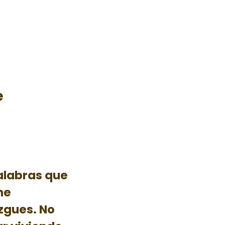
e
palabras que
me
zgues. No