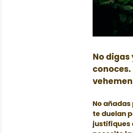
No digas
conoces.
vehemenc
No añadas p
te duelan 
justifique