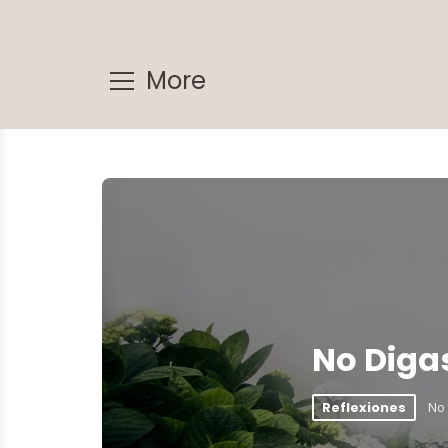
More
No Diga
No
Reflexiones