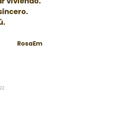
r viviendo.
sincero.
ú.
RosaEm
22