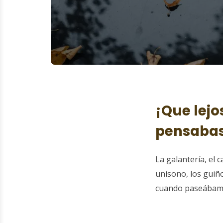
¡Que lejo
pensabas 
La galantería, el 
unísono, los guiñ
cuando paseábamo