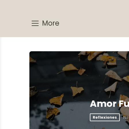
More
Amor F
No
Reflexiones