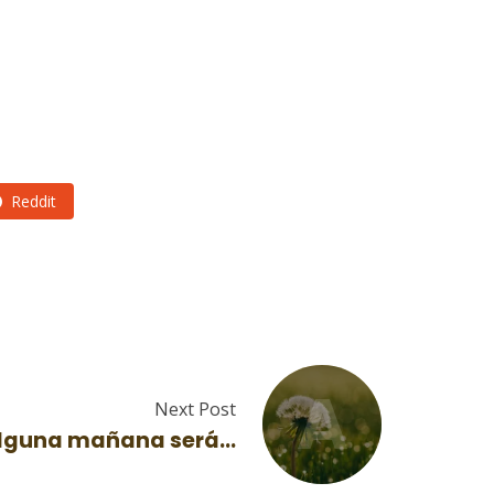
Reddit
A
Next Post
lguna mañana será…